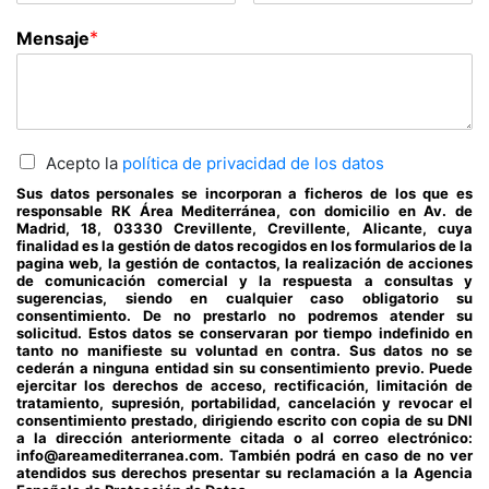
*
Mensaje
Acepto la
política de privacidad de los datos
Sus datos personales se incorporan a ficheros de los que es
responsable RK Área Mediterránea, con domicilio en Av. de
Madrid, 18, 03330 Crevillente, Crevillente, Alicante, cuya
finalidad es la gestión de datos recogidos en los formularios de la
pagina web, la gestión de contactos, la realización de acciones
de comunicación comercial y la respuesta a consultas y
sugerencias, siendo en cualquier caso obligatorio su
consentimiento. De no prestarlo no podremos atender su
solicitud. Estos datos se conservaran por tiempo indefinido en
tanto no manifieste su voluntad en contra. Sus datos no se
cederán a ninguna entidad sin su consentimiento previo. Puede
ejercitar los derechos de acceso, rectificación, limitación de
tratamiento, supresión, portabilidad, cancelación y revocar el
consentimiento prestado, dirigiendo escrito con copia de su DNI
a la dirección anteriormente citada o al correo electrónico:
info@areamediterranea.com. También podrá en caso de no ver
atendidos sus derechos presentar su reclamación a la Agencia