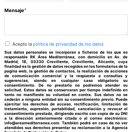
*
Mensaje
Acepto la
política de privacidad de los datos
Sus datos personales se incorporan a ficheros de los que es
responsable RK Área Mediterránea, con domicilio en Av. de
Madrid, 18, 03330 Crevillente, Crevillente, Alicante, cuya
finalidad es la gestión de datos recogidos en los formularios de la
pagina web, la gestión de contactos, la realización de acciones
de comunicación comercial y la respuesta a consultas y
sugerencias, siendo en cualquier caso obligatorio su
consentimiento. De no prestarlo no podremos atender su
solicitud. Estos datos se conservaran por tiempo indefinido en
tanto no manifieste su voluntad en contra. Sus datos no se
cederán a ninguna entidad sin su consentimiento previo. Puede
ejercitar los derechos de acceso, rectificación, limitación de
tratamiento, supresión, portabilidad, cancelación y revocar el
consentimiento prestado, dirigiendo escrito con copia de su DNI
a la dirección anteriormente citada o al correo electrónico:
info@areamediterranea.com. También podrá en caso de no ver
atendidos sus derechos presentar su reclamación a la Agencia