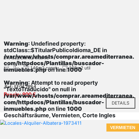
Warning
: Undefined property:
stdClass::$TitularPublicoIdioma_DE in
/var/www/vhosts/comprar.areamediterranea.
BRASIL, Elche, Alicante
com/httpdocs/Plantillas/buscador-
146m2 const.
130m2 util
inmuebles.php
on line
1000
Warning
: Attempt to read property
Ref.: EF04.289.4
"TextoTraducido" on null in
Precio: 800 €
/var/www/vhosts/comprar.areamediterranea.
com/httpdocs/Plantillas/buscador-
DETAILS
inmuebles.php
on line
1000
Geschäftsräume, Vermieten, Corte Ingles
VERMIETEN