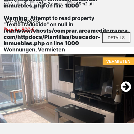
3
2
175m2 const.
165m2 util
inmuebles.php
on line
1000
Warning
: Attempt to read property
Ref.: 3009_026219
"TextoTraducido" on null in
Precio: 800 €
/var/www/vhosts/comprar.areamediterranea.
com/httpdocs/Plantillas/buscador-
DETAILS
inmuebles.php
on line
1000
Wohnungen, Vermieten
VERMIETEN