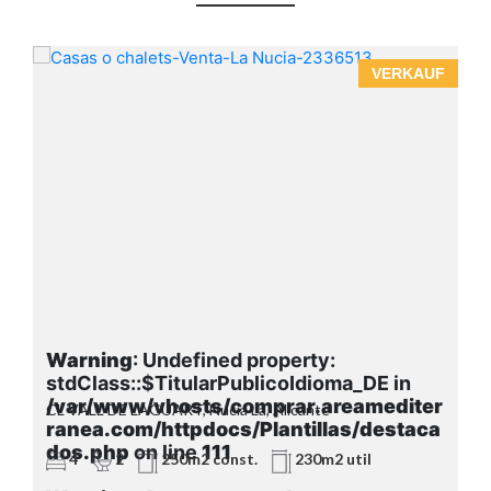
F
VERKAUF
Warning
: Undefined property:
stdClass::$TitularPublicoIdioma_DE in
r
/var/www/vhosts/comprar.areamediter
CL VALL DE LAGUART, Nucia La, Alicante
a
ranea.com/httpdocs/Plantillas/destaca
dos.php
on line
111
4
2
250m2 const.
230m2 util