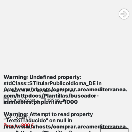
Warning
: Undefined property:
stdClass::$TitularPublicoIdioma_DE in
/var/www/vhosts/comprar.areamediterranea.
Avenida del Calvario, Albatera, Alicante
com/httpdocs/Plantillas/buscador-
200m2 const.
195m2 util
inmuebles.php
on line
1000
Warning
: Attempt to read property
Ref.: 1973411
"TextoTraducido" on null in
Precio: 800 €
/var/www/vhosts/comprar.areamediterranea.