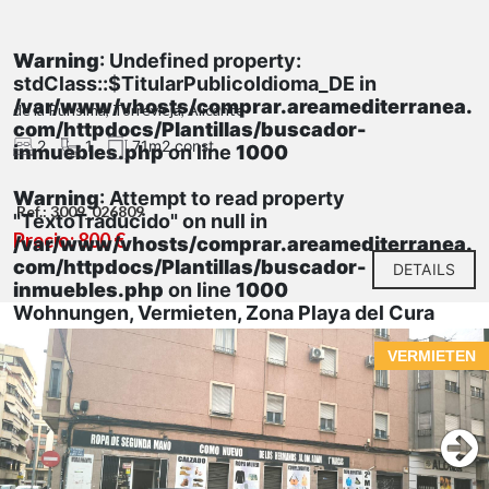
Warning
: Undefined property:
stdClass::$TitularPublicoIdioma_DE in
/var/www/vhosts/comprar.areamediterranea.
de la Purísima, Torrevieja, Alicante
com/httpdocs/Plantillas/buscador-
2
1
71m2 const.
inmuebles.php
on line
1000
Warning
: Attempt to read property
Ref.: 3009_026809
"TextoTraducido" on null in
Precio: 800 €
/var/www/vhosts/comprar.areamediterranea.
com/httpdocs/Plantillas/buscador-
DETAILS
inmuebles.php
on line
1000
Wohnungen, Vermieten, Zona Playa del Cura
VERMIETEN