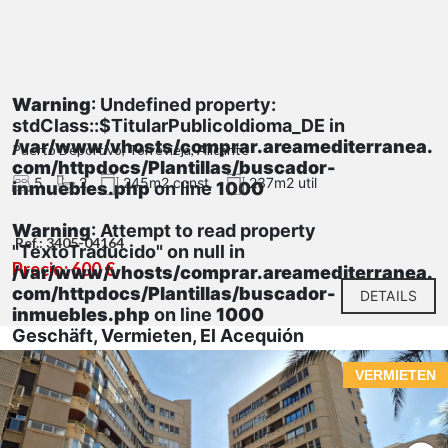
Warning
: Undefined property:
stdClass::$TitularPublicoIdioma_DE in
/var/www/vhosts/comprar.areamediterranea.
Puerto Deportivo, Torrevieja, Alicante
com/httpdocs/Plantillas/buscador-
5
2
245m2 const.
237m2 util
inmuebles.php
on line
1000
Warning
: Attempt to read property
Ref.: 3405-04164
"TextoTraducido" on null in
Precio: 600 €
/var/www/vhosts/comprar.areamediterranea.
com/httpdocs/Plantillas/buscador-
DETAILS
inmuebles.php
on line
1000
Geschäft, Vermieten, El Acequión
VERMIETEN