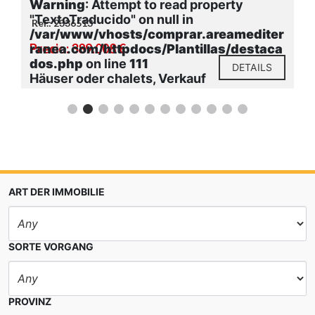
Warning
: Attempt to read property
"TextoTraducido" on null in
Ref.: 2336513
r
/var/www/vhosts/comprar.areamediter
Precio: 389.008 €
a
ranea.com/httpdocs/Plantillas/destaca
dos.php
on line
111
DETAILS
Häuser oder chalets, Verkauf
ART DER IMMOBILIE
SORTE VORGANG
PROVINZ