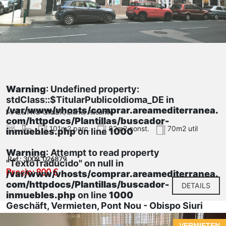
Warning
: Undefined property:
stdClass::$TitularPublicoIdioma_DE in
/var/www/vhosts/comprar.areamediterranea.
MAESTRO GINER, Elche, Alicante
com/httpdocs/Plantillas/buscador-
101m2 parc.
82m2 const.
70m2 util
inmuebles.php
on line
1000
Warning
: Attempt to read property
Ref.: 3009_026879
"TextoTraducido" on null in
Precio: 800 €
/var/www/vhosts/comprar.areamediterranea.
com/httpdocs/Plantillas/buscador-
DETAILS
inmuebles.php
on line
1000
Geschäft, Vermieten, Pont Nou - Obispo Siuri
VERMIETEN