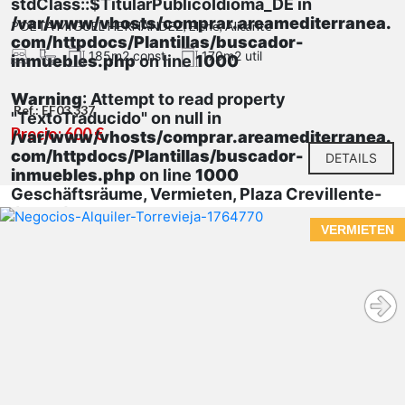
stdClass::$TitularPublicoIdioma_DE in
/var/www/vhosts/comprar.areamediterranea.
POETA MIGUEL HERNANDEZ, Elche, Alicante
com/httpdocs/Plantillas/buscador-
185m2 const.
170m2 util
inmuebles.php
on line
1000
Warning
: Attempt to read property
Ref.: EF03.337
"TextoTraducido" on null in
Precio: 600 €
/var/www/vhosts/comprar.areamediterranea.
com/httpdocs/Plantillas/buscador-
DETAILS
inmuebles.php
on line
1000
Geschäftsräume, Vermieten, Plaza Crevillente-
Juzgados
VERMIETEN