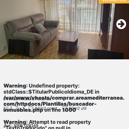
Warning
: Undefined property:
stdClass::$TitularPublicoIdioma_DE in
/var/www/vhosts/comprar.areamediterranea.
Devesa, Alicante, Alicante
com/httpdocs/Plantillas/buscador-
2
1
64m2 const.
60m2 util
inmuebles.php
on line
1000
Warning
: Attempt to read property
Ref.: 3009_028169
"TextoTraducido" on null in