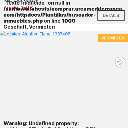
Ref.: 3009_024159
"TextoTraducido" on null in
Precio: 350 €
/var/www/vhosts/comprar.areamediterranea.
com/httpdocs/Plantillas/buscador-
DETAILS
inmuebles.php
on line
1000
Geschäft, Vermieten
VERMIETEN
Warning
: Undefined property: