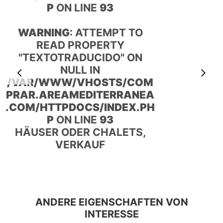
P
ON LINE
93
WARNING
: ATTEMPT TO
READ PROPERTY
"TEXTOTRADUCIDO" ON
NULL IN
Anterior
S
/VAR/WWW/VHOSTS/COM
PRAR.AREAMEDITERRANEA
.COM/HTTPDOCS/INDEX.PH
P
ON LINE
93
HÄUSER ODER CHALETS,
VERKAUF
ANDERE EIGENSCHAFTEN VON
INTERESSE