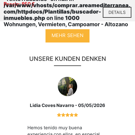
Precio: 850 €
/var/www/vhosts/comprar.areamediterranea.
com/httpdocs/Plantillas/buscador-
DETAILS
inmuebles.php
on line
1000
Wohnungen, Vermieten, Campoamor - Altozano
MEHR SEHEN
UNSERE KUNDEN DENKEN
Lidia Coves Navarro
- 05/05/2026
Hemos tenido muy buena
experiencia con ellos, en especial