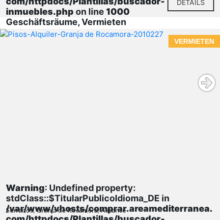
com/httpdocs/Plantillas/buscador-
DETAILS
inmuebles.php
on line
1000
Geschäftsräume, Vermieten
VERMIETEN
Warning
: Undefined property:
stdClass::$TitularPublicoIdioma_DE in
/var/www/vhosts/comprar.areamediterranea.
Serranos, Granja de Rocamora, Alicante
com/httpdocs/Plantillas/buscador-