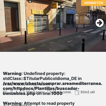
VERMIETEN
Warning
: Undefined property:
stdClass::$TitularPublicoIdioma_DE in
/var/www/vhosts/comprar.areamediterranea.
de San Roque, Novelda, Alicante
com/httpdocs/Plantillas/buscador-
1
35m2 parc.
35m2 const.
30m2 util
inmuebles.php
on line
1000
Warning
: Attempt to read property