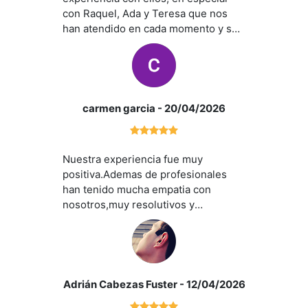
con Raquel, Ada y Teresa que nos
han atendido en cada momento y se
han encargado de que la operación
saliera correctamente.
carmen garcia
- 20/04/2026
Nuestra experiencia fue muy
positiva.Ademas de profesionales
han tenido mucha empatia con
nosotros,muy resolutivos y
pendientes de todas las gestiones
paso a paso,aunque no sean
competencia suya.Muchisimas
gracias porque nos hemos sentido
muy seguros en todas las decisiones
Adrián Cabezas Fuster
- 12/04/2026
tomadas,gracias a vosotros.