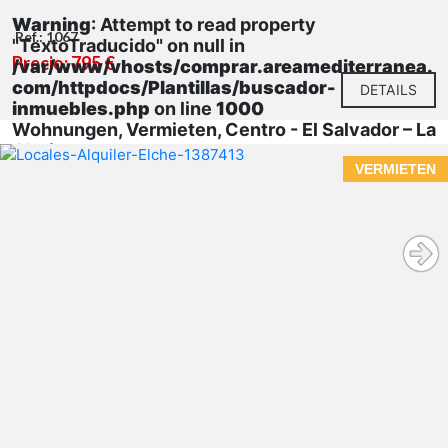
Warning
: Attempt to read property
Ref.: 1067
"TextoTraducido" on null in
Precio: 795 €
/var/www/vhosts/comprar.areamediterranea.
com/httpdocs/Plantillas/buscador-
DETAILS
inmuebles.php
on line
1000
Wohnungen, Vermieten, Centro - El Salvador – La
Glorieta
VERMIETEN