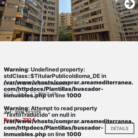
Warning
: Undefined property:
stdClass::$TitularPublicoIdioma_DE in
/var/www/vhosts/comprar.areamediterranea.
Ernesto Martínez, Elche, Alicante
com/httpdocs/Plantillas/buscador-
2
2
79m2 util
inmuebles.php
on line
1000
Warning
: Attempt to read property
Ref.: 3009_011039
"TextoTraducido" on null in
Precio: 790 €
/var/www/vhosts/comprar.areamediterranea.
com/httpdocs/Plantillas/buscador-
DETAILS
inmuebles.php
on line
1000