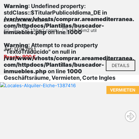
Warning
: Undefined property:
stdClass::$TitularPublicoIdioma_DE in
/var/www/vhosts/comprar.areamediterranea.
BRASIL, Elche, Alicante
com/httpdocs/Plantillas/buscador-
136m2 const.
119.55m2 util
inmuebles.php
on line
1000
Warning
: Attempt to read property
Ref.: EF04.289.1
"TextoTraducido" on null in
Precio: 800 €
/var/www/vhosts/comprar.areamediterranea.
com/httpdocs/Plantillas/buscador-
DETAILS
inmuebles.php
on line
1000
Geschäftsräume, Vermieten, Corte Ingles
VERMIETEN